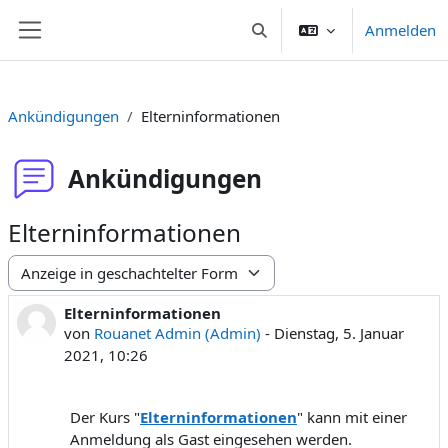
Zum Hauptinhalt
Anmelden
Sucheingabe umschalten
Website-Übersicht
Ankündigungen
Elterninformationen
Ankündigungen
Elterninformationen
Anzeigemodus
Elterninformationen
Anzahl Antworten: 0
von
Rouanet Admin (Admin)
-
Dienstag, 5. Januar
2021, 10:26
Der Kurs "
Elterninformationen
" kann mit einer
Anmeldung als Gast eingesehen werden.